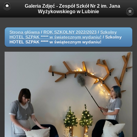
Galeria Zdjęć - Zespół Szkół Nr 2 im. Jana
Wyżykowskiego w Lubinie
Strona główna
/
ROK SZKOLNY 2022/2023
/
Szkolny
HOTEL SZPAK ***** w świątecznym wydaniu!
/
Szkolny
HOTEL SZPAK ***** w świątecznym wydaniu!