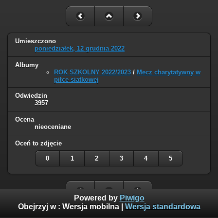
Umieszczono
poniedziałek, 12 grudnia 2022
Albumy
ROK SZKOLNY 2022/2023
/
Mecz charytatywny w
piłce siatkowej
Odwiedzin
3957
Ocena
nieoceniane
Oceń to zdjęcie
0
1
2
3
4
5
Powered by
Piwigo
Obejrzyj w :
Wersja mobilna
|
Wersja standardowa