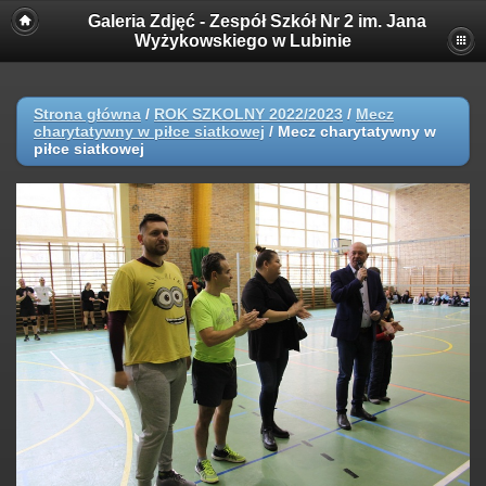
Galeria Zdjęć - Zespół Szkół Nr 2 im. Jana
Wyżykowskiego w Lubinie
Strona główna
/
ROK SZKOLNY 2022/2023
/
Mecz
charytatywny w piłce siatkowej
/
Mecz charytatywny w
piłce siatkowej