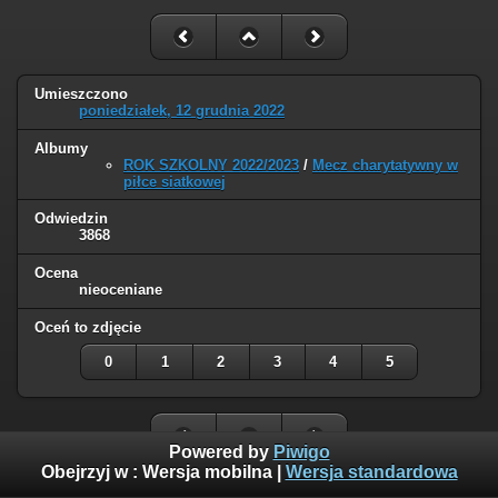
Umieszczono
poniedziałek, 12 grudnia 2022
Albumy
ROK SZKOLNY 2022/2023
/
Mecz charytatywny w
piłce siatkowej
Odwiedzin
3868
Ocena
nieoceniane
Oceń to zdjęcie
0
1
2
3
4
5
Powered by
Piwigo
Obejrzyj w :
Wersja mobilna
|
Wersja standardowa