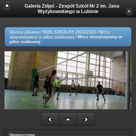
Galeria Zdjęć - Zespół Szkół Nr 2 im. Jana
Wyżykowskiego w Lubinie
Strona główna
/
ROK SZKOLNY 2022/2023
/
Mecz
charytatywny w piłce siatkowej
/
Mecz charytatywny w
piłce siatkowej
Umieszczono