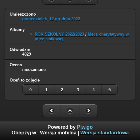
Umieszczono
poniedziałek, 12 grudnia 2022
Albumy
ROK SZKOLNY 2022/2023
/
Mecz charytatywny w
piłce siatkowej
Odwiedzin
4029
Ocena
nieoceniane
Oceń to zdjęcie
0
1
2
3
4
5
Powered by
Piwigo
Obejrzyj w :
Wersja mobilna
|
Wersja standardowa