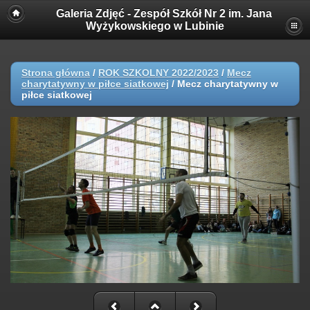
Galeria Zdjęć - Zespół Szkół Nr 2 im. Jana
Wyżykowskiego w Lubinie
Strona główna
/
ROK SZKOLNY 2022/2023
/
Mecz
charytatywny w piłce siatkowej
/
Mecz charytatywny w
piłce siatkowej