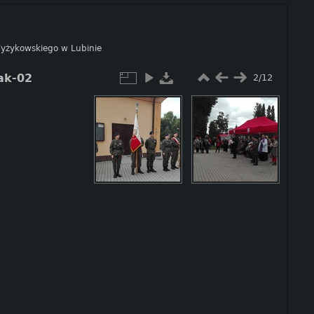
 Wyżykowskiego w Lubinie
ak-02
2/12