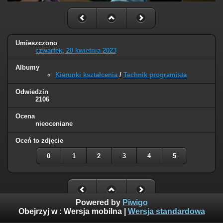
Umieszczono
czwartek, 20 kwietnia 2023
Albumy
Kierunki kształcenia
/
Technik programista
Odwiedzin
2106
Ocena
nieoceniane
Oceń to zdjęcie
0
1
2
3
4
5
Powered by
Piwigo
Obejrzyj w :
Wersja mobilna
|
Wersja standardowa