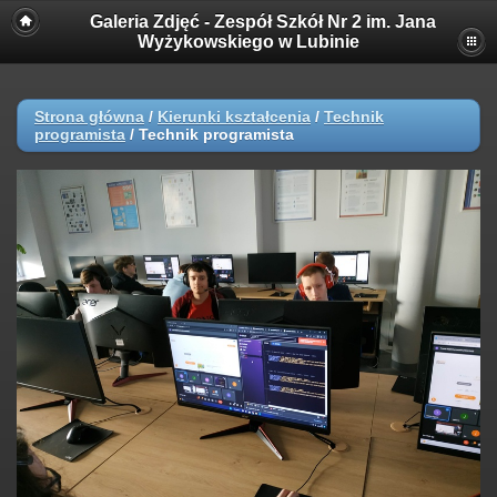
Galeria Zdjęć - Zespół Szkół Nr 2 im. Jana
Wyżykowskiego w Lubinie
Strona główna
/
Kierunki kształcenia
/
Technik
programista
/
Technik programista