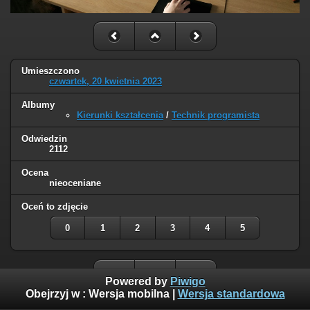
Umieszczono
czwartek, 20 kwietnia 2023
Albumy
Kierunki kształcenia
/
Technik programista
Odwiedzin
2112
Ocena
nieoceniane
Oceń to zdjęcie
0
1
2
3
4
5
Powered by
Piwigo
Obejrzyj w :
Wersja mobilna
|
Wersja standardowa