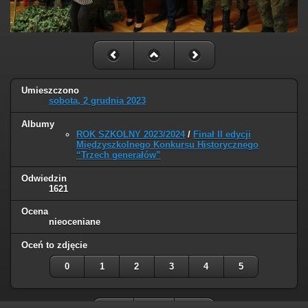
Umieszczono
sobota, 2 grudnia 2023
Albumy
ROK SZKOLNY 2023/2024
/
Finał II edycji
Międzyszkolnego Konkursu Historycznego
“Trzech generałów”
Odwiedzin
1621
Ocena
nieoceniane
Oceń to zdjęcie
0
1
2
3
4
5