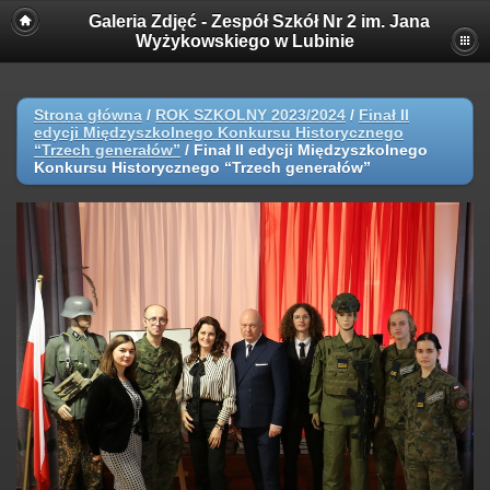
Galeria Zdjęć - Zespół Szkół Nr 2 im. Jana
Wyżykowskiego w Lubinie
Strona główna
/
ROK SZKOLNY 2023/2024
/
Finał II
edycji Międzyszkolnego Konkursu Historycznego
“Trzech generałów”
/
Finał II edycji Międzyszkolnego
Konkursu Historycznego “Trzech generałów”