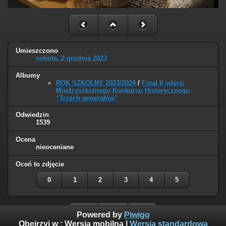
Umieszczono
sobota, 2 grudnia 2023
Albumy
ROK SZKOLNY 2023/2024
/
Finał II edycji
Międzyszkolnego Konkursu Historycznego
“Trzech generałów”
Odwiedzin
1539
Ocena
nieoceniane
Oceń to zdjęcie
0
1
2
3
4
5
Powered by
Piwigo
Obejrzyj w :
Wersja mobilna
|
Wersja standardowa