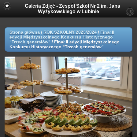
Galeria Zdjęć - Zespół Szkół Nr 2 im. Jana
Wyżykowskiego w Lubinie
Strona główna
/
ROK SZKOLNY 2023/2024
/
Finał II
edycji Międzyszkolnego Konkursu Historycznego
“Trzech generałów”
/
Finał II edycji Międzyszkolnego
Konkursu Historycznego “Trzech generałów”