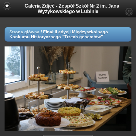
Galeria Zdjęć - Zespół Szkół Nr 2 im. Jana
Wyżykowskiego w Lubinie
Strona główna
/
Finał II edycji Międzyszkolnego
Konkursu Historycznego “Trzech generałów”