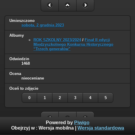
Umieszczono
sobota, 2 grudnia 2023
Albumy
ROK SZKOLNY 2023/2024
/
Finał II edycji
Międzyszkolnego Konkursu Historycznego
“Trzech generałów”
Odwiedzin
1468
Ocena
nieoceniane
Oceń to zdjęcie
0
1
2
3
4
5
Powered by
Piwigo
Obejrzyj w :
Wersja mobilna
|
Wersja standardowa