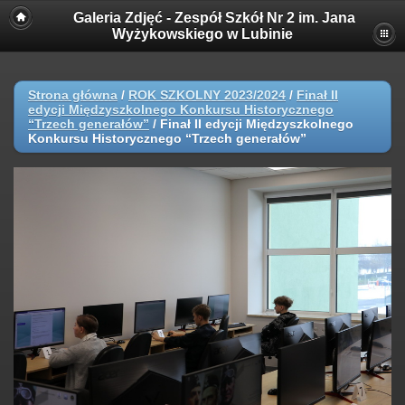
Galeria Zdjęć - Zespół Szkół Nr 2 im. Jana
Wyżykowskiego w Lubinie
Strona główna
/
ROK SZKOLNY 2023/2024
/
Finał II
edycji Międzyszkolnego Konkursu Historycznego
“Trzech generałów”
/
Finał II edycji Międzyszkolnego
Konkursu Historycznego “Trzech generałów”