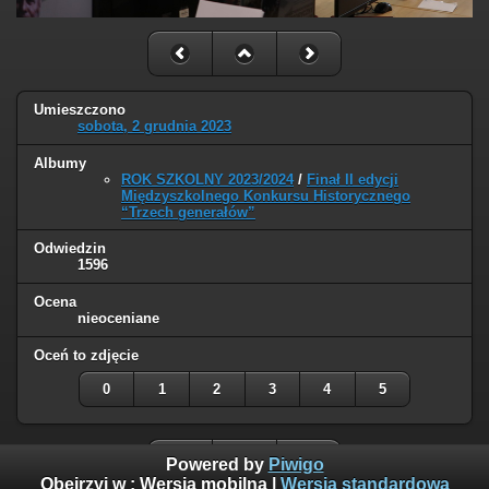
Umieszczono
sobota, 2 grudnia 2023
Albumy
ROK SZKOLNY 2023/2024
/
Finał II edycji
Międzyszkolnego Konkursu Historycznego
“Trzech generałów”
Odwiedzin
1596
Ocena
nieoceniane
Oceń to zdjęcie
0
1
2
3
4
5
Powered by
Piwigo
Obejrzyj w :
Wersja mobilna
|
Wersja standardowa