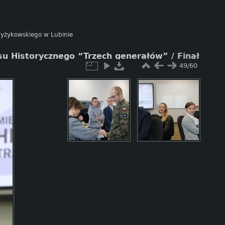
 Wyżykowskiego w Lubinie
rsu Historycznego “Trzech generałów”
/
Finał
49/60