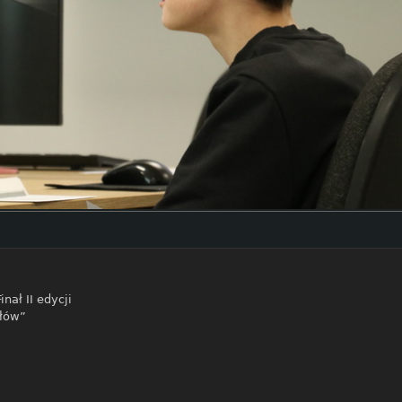
Finał II edycji
ałów”