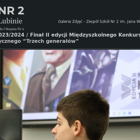
Galeria Zdjęć - Zespół Szkół Nr 2 im. Jana
023/2024
/
Finał II edycji Międzyszkolnego Konku
rycznego “Trzech generałów”