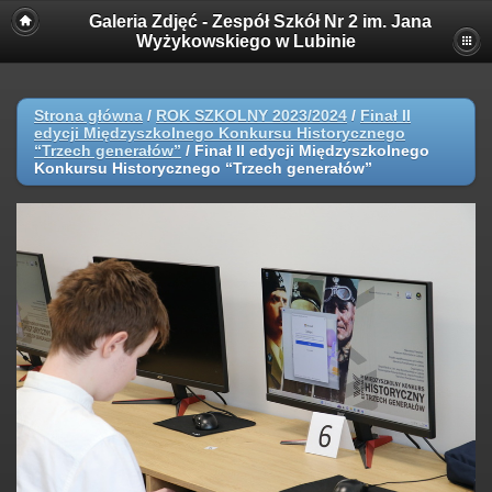
Galeria Zdjęć - Zespół Szkół Nr 2 im. Jana
Wyżykowskiego w Lubinie
Strona główna
/
ROK SZKOLNY 2023/2024
/
Finał II
edycji Międzyszkolnego Konkursu Historycznego
“Trzech generałów”
/
Finał II edycji Międzyszkolnego
Konkursu Historycznego “Trzech generałów”