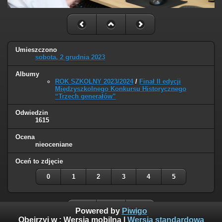
Umieszczono
sobota, 2 grudnia 2023
Albumy
ROK SZKOLNY 2023/2024
/
Finał II edycji
Międzyszkolnego Konkursu Historycznego
“Trzech generałów”
Odwiedzin
1615
Ocena
nieoceniane
Oceń to zdjęcie
0
1
2
3
4
5
Powered by
Piwigo
Obejrzyj w :
Wersja mobilna
|
Wersja standardowa