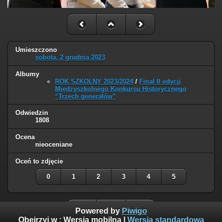
Umieszczono
sobota, 2 grudnia 2023
Albumy
ROK SZKOLNY 2023/2024
/
Finał II edycji
Międzyszkolnego Konkursu Historycznego
“Trzech generałów”
Odwiedzin
1808
Ocena
nieoceniane
Oceń to zdjęcie
0
1
2
3
4
5
Powered by
Piwigo
Obejrzyj w :
Wersja mobilna
|
Wersja standardowa