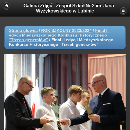
Galeria Zdjęć - Zespół Szkół Nr 2 im. Jana
Wyżykowskiego w Lubinie
Strona główna
/
ROK SZKOLNY 2023/2024
/
Finał II
edycji Międzyszkolnego Konkursu Historycznego
“Trzech generałów”
/
Finał II edycji Międzyszkolnego
Konkursu Historycznego “Trzech generałów”