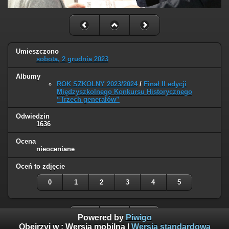
Umieszczono
sobota, 2 grudnia 2023
Albumy
ROK SZKOLNY 2023/2024
/
Finał II edycji
Międzyszkolnego Konkursu Historycznego
“Trzech generałów”
Odwiedzin
1636
Ocena
nieoceniane
Oceń to zdjęcie
0
1
2
3
4
5
Powered by
Piwigo
Obejrzyj w :
Wersja mobilna
|
Wersja standardowa