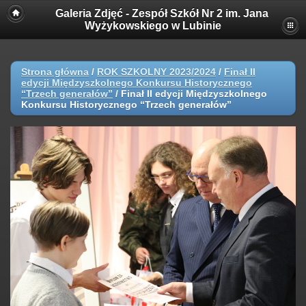
Galeria Zdjęć - Zespół Szkół Nr 2 im. Jana
Wyżykowskiego w Lubinie
Strona główna
/
ROK SZKOLNY 2023/2024
/
Finał II
edycji Międzyszkolnego Konkursu Historycznego
“Trzech generałów”
/
Finał II edycji Międzyszkolnego
Konkursu Historycznego “Trzech generałów”