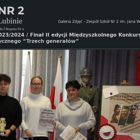
Galeria Zdjęć - Zespół Szkół Nr 2 im. Jana
023/2024
/
Finał II edycji Międzyszkolnego Konku
rycznego “Trzech generałów”