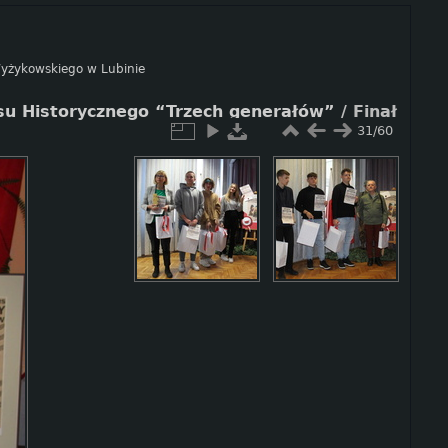
 Wyżykowskiego w Lubinie
rsu Historycznego “Trzech generałów”
/
Finał
31/60