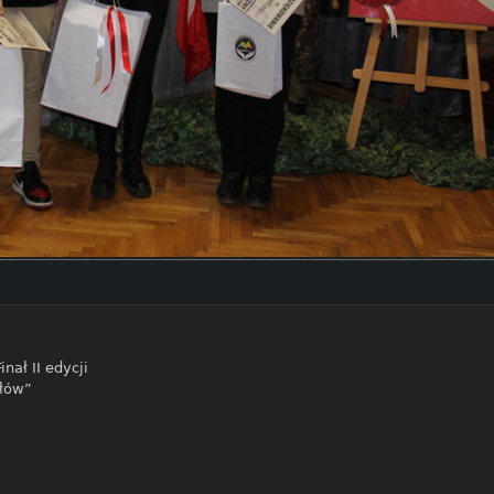
Finał II edycji
ałów”