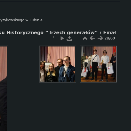
 Wyżykowskiego w Lubinie
rsu Historycznego “Trzech generałów”
/
Finał
28/60