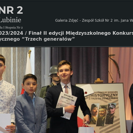
Galeria Zdjęć - Zespół Szkół Nr 2 im. Jana
023/2024
/
Finał II edycji Międzyszkolnego Konku
rycznego “Trzech generałów”