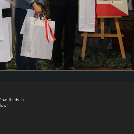
Finał II edycji
ałów”