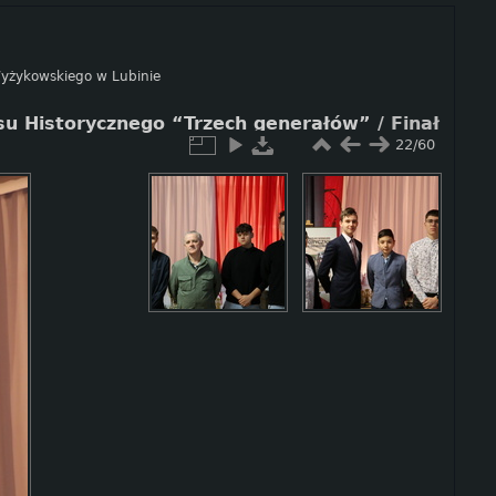
 Wyżykowskiego w Lubinie
rsu Historycznego “Trzech generałów”
/
Finał
22/60