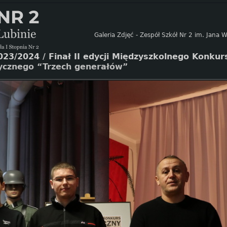
Galeria Zdjęć - Zespół Szkół Nr 2 im. Jana
023/2024
/
Finał II edycji Międzyszkolnego Konku
rycznego “Trzech generałów”