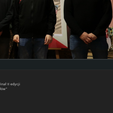
Finał II edycji
ałów”