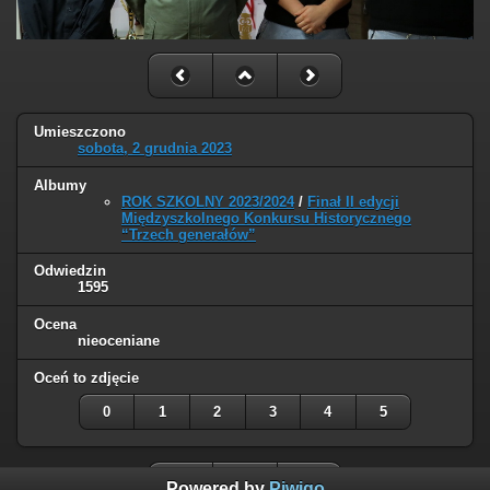
Umieszczono
sobota, 2 grudnia 2023
Albumy
ROK SZKOLNY 2023/2024
/
Finał II edycji
Międzyszkolnego Konkursu Historycznego
“Trzech generałów”
Odwiedzin
1595
Ocena
nieoceniane
Oceń to zdjęcie
0
1
2
3
4
5
Powered by
Piwigo