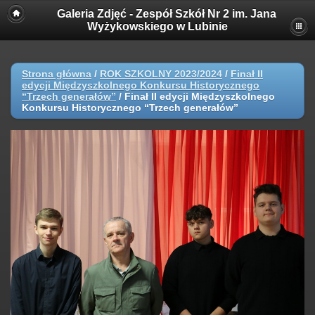
Galeria Zdjęć - Zespół Szkół Nr 2 im. Jana
Wyżykowskiego w Lubinie
Strona główna
/
ROK SZKOLNY 2023/2024
/
Finał II
edycji Międzyszkolnego Konkursu Historycznego
“Trzech generałów”
/
Finał II edycji Międzyszkolnego
Konkursu Historycznego “Trzech generałów”