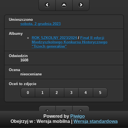
Umieszczono
sobota, 2 grudnia 2023
Albumy
ROK SZKOLNY 2023/2024
/
Finał II edycji
Międzyszkolnego Konkursu Historycznego
“Trzech generałów”
Odwiedzin
1608
Ocena
nieoceniane
Oceń to zdjęcie
0
1
2
3
4
5
Powered by
Piwigo
Obejrzyj w :
Wersja mobilna
|
Wersja standardowa