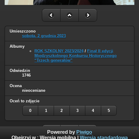
Umieszczono
sobota, 2 grudnia 2023
Albumy
ROK SZKOLNY 2023/2024
/
Finał II edycji
Międzyszkolnego Konkursu Historycznego
“Trzech generałów”
Odwiedzin
1746
Ocena
nieoceniane
Oceń to zdjęcie
0
1
2
3
4
5
Powered by
Piwigo
Obejrzyj w :
Wersja mobilna
|
Wersja standardowa