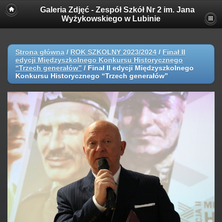
Galeria Zdjęć - Zespół Szkół Nr 2 im. Jana
Wyżykowskiego w Lubinie
Strona główna
/
ROK SZKOLNY 2023/2024
/
Finał II
edycji Międzyszkolnego Konkursu Historycznego
“Trzech generałów”
/
Finał II edycji Międzyszkolnego
Konkursu Historycznego “Trzech generałów”